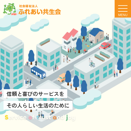
t
o
g
g
l
e
n
a
v
i
g
a
t
i
o
n
信頼と喜びのサービスを
その人らしい生活のために