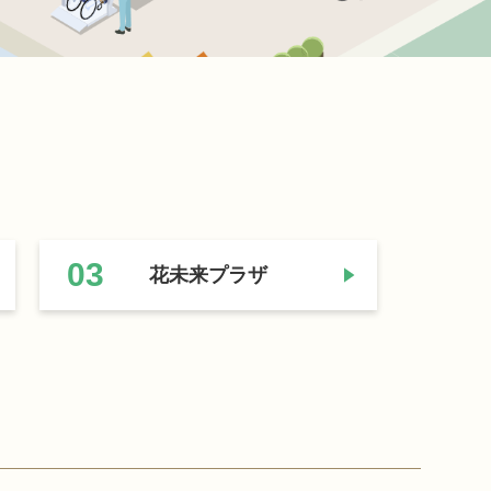
03
花未来プラザ