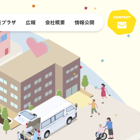
来プラザ
広報
会社概要
情報公開
着・児童相談
サービス
ヘルパーステーション
生活介護
未来ホール
就労定着支援
スジェニー2