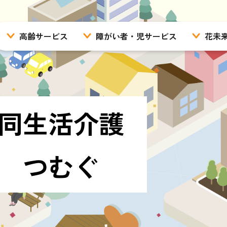
高齢サービス
障がい者・児サービス
花未
グループホーム(認知症対応型共同生活介護)
特別養護老人ホーム・短期入所
地域活動支援センター
計画相談・地域移行・地域定
地域密着型通所介護
グループホーム・ショートステイ・自立支援援助
花
ケアプランセンター
生活訓練
生活介護(生産活動型)
矢田地域包括支援センター
就労移行支援・
同生活介護
放課後等デイサービスジェニー
放課後等デイサービ
 つむぐ