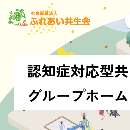
高齢サービス
障がい者・児
花未来プラザ
サービス
花嵐
認知症対応型共
もくれん
グループホーム