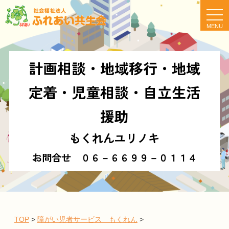
t
o
g
g
l
e
n
計画相談・地域移行・地域
a
v
i
定着・児童相談・自立生活
g
a
t
援助
i
o
n
もくれんユリノキ
お問合せ ０６－６６９９－０１１４
TOP
>
障がい児者サービス もくれん
>