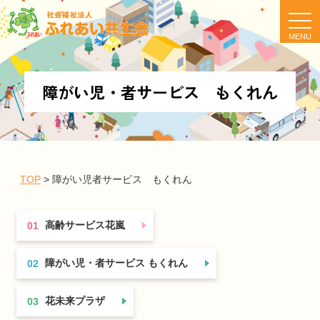
t
o
g
g
l
e
n
障がい児・者サービス もくれん
a
v
i
g
a
t
i
o
n
TOP
>
障がい児者サービス もくれん
高齢サービス花嵐
01
障がい児・者サービス もくれん
02
花未来プラザ
03