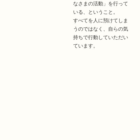
なさまの活動」を行って
いる、ということ。
すべてを人に預けてしま
うのではなく、自らの気
持ちで行動していただい
ています。
地域活動支援センター
01
計画相談・地域移行・地域定着・児童相談
02
生活介護
生活訓練
03
04
生活介護 (生産活動型)
05
就労移行支援・就労定着支援
06